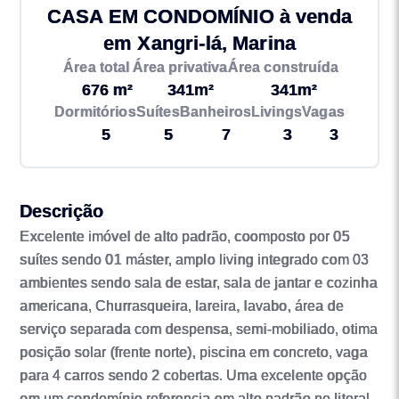
CASA EM CONDOMÍNIO à venda
em Xangri-lá, Marina
Área total
Área privativa
Área construída
676 m²
341m²
341m²
Dormitórios
Suítes
Banheiros
Livings
Vagas
5
5
7
3
3
Descrição
Excelente imóvel de alto padrão, coomposto por 05
suítes sendo 01 máster, amplo living integrado com 03
ambientes sendo sala de estar, sala de jantar e cozinha
americana, Churrasqueira, lareira, lavabo, área de
serviço separada com despensa, semi-mobiliado, otima
posição solar (frente norte), piscina em concreto, vaga
para 4 carros sendo 2 cobertas. Uma excelente opção
em um condomínio referencia em alto padrão no litoral