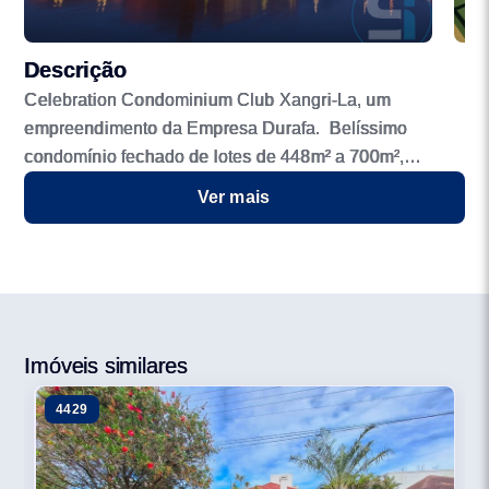
Descrição
Celebration Condominium Club Xangri-La, um
empreendimento da Empresa Durafa. Belíssimo
condomínio fechado de lotes de 448m² a 700m²,
próximo ao mar com um urbanismo surpreendente,
Ver mais
lotes com muita privacidade sem vizinhos de fundo. -
Sala de estar -Sala de jogos -Brinquedoteca -Salão de
festas com espaço gourmet -Piscina térmica coberta -
Piscinas externas com deck molhado e borda infinita
junto ao lago -Fitness Center -Sala de estar -Espaço
Gourmet -Vestiários femininos e masculinos -Sala de
Imóveis similares
jogos -Quadra coberta em saibro -Quadra de tênis ao ar
4429
livre -Cancha de futebol society