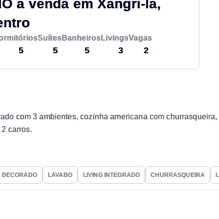
 à venda em Xangri-lá,
entro
ormitórios
Suítes
Banheiros
Livings
Vagas
5
5
5
3
2
egrado com 3 ambientes, cozinha americana com churrasqueira, 
2 carros.
DECORADO
LAVABO
LIVING INTEGRADO
CHURRASQUEIRA