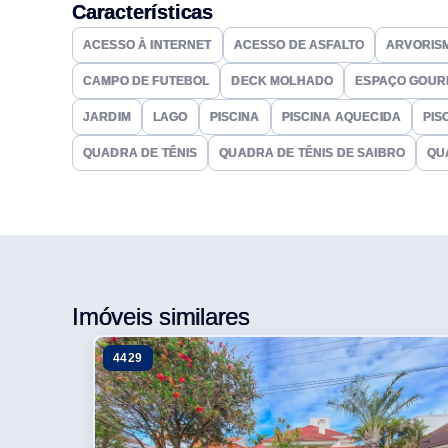
orientadores, salão de festas com espaço gourmet, q
Características
ACESSO À INTERNET
ACESSO DE ASFALTO
ARVORIS
CAMPO DE FUTEBOL
DECK MOLHADO
ESPAÇO GOUR
JARDIM
LAGO
PISCINA
PISCINA AQUECIDA
PIS
QUADRA DE TÊNIS
QUADRA DE TÊNIS DE SAIBRO
QU
Imóveis similares
4429