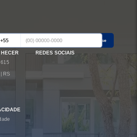
Cadastrar-se
NHECER
REDES SOCIAIS
 615
á
|
RS
ACIDADE
idade