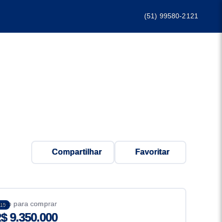
(51) 99580-2121
Compartilhar
Favoritar
eço para comprar
15
$ 9.350.000