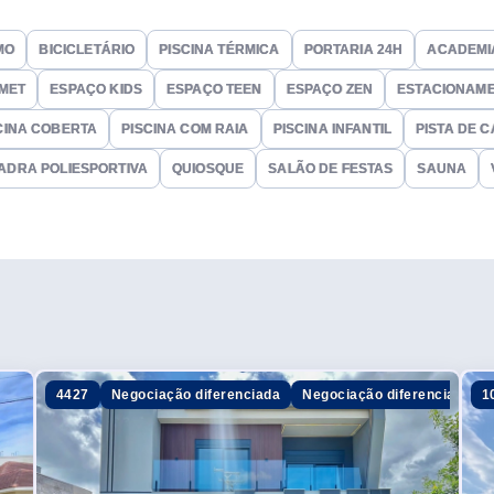
uadra de tênis de saibro e aberta, campo de futebol, campo de
MO
BICICLETÁRIO
PISCINA TÉRMICA
PORTARIA 24H
ACADEMI
MET
ESPAÇO KIDS
ESPAÇO TEEN
ESPAÇO ZEN
ESTACIONAME
CINA COBERTA
PISCINA COM RAIA
PISCINA INFANTIL
PISTA DE 
ADRA POLIESPORTIVA
QUIOSQUE
SALÃO DE FESTAS
SAUNA
4427
Negociação diferenciada
Negociação diferenciada
1