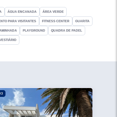
 bocha, mini golf e muito mais.
A
ÁGUA ENCANADA
ÁREA VERDE
NTO PARA VISITANTES
FITNESS CENTER
GUARITA
CAMINHADA
PLAYGROUND
QUADRA DE PADEL
VESTIÁRIO
03