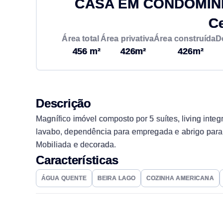
CASA EM CONDOMÍNIO
C
Área total
Área privativa
Área construída
D
456 m²
426m²
426m²
Descrição
Magnífico imóvel composto por 5 suítes, living int
lavabo, dependência para empregada e abrigo para 
Mobiliada e decorada.
Características
ÁGUA QUENTE
BEIRA LAGO
COZINHA AMERICANA