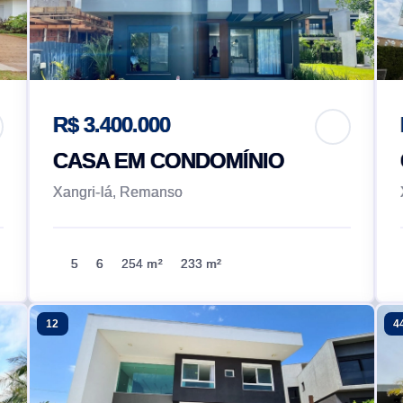
R$ 3.400.000
CASA EM CONDOMÍNIO
Xangri-lá, Remanso
5
6
254 m²
233 m²
12
4