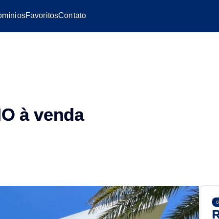
mínios
Favoritos
Contato
O à venda
Pr
6
R