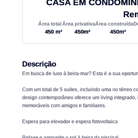
CASA EM CONDOMÍNIO
Re
Área total
Área privativa
Área construída
D
450 m²
450m²
450m²
Descrição
Em busca de luxo à beira-mar? Esta é a sua oport
Com um total de 5 suítes, incluindo uma no térreo c
design contemporâneo oferece um living integrado,
memoráveis com amigos e familiares.
Espera para elevador e espera fotovoltaica
Relaxe e aproveite o sol à beira da piscina!