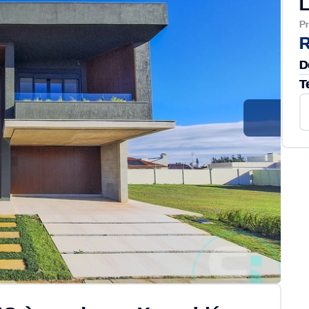
L
Pr
R
D
T