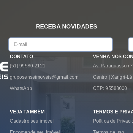
RECEBA NOVIDADES
CONTATO
VENHA NOS CO
(51) 99580-2121
Av. Paraguassu nº
gruposenseimoveis@gmail.com
Centro
|
Xangri-L
WhatsApp
CEP: 95588000
VEJA TAMBÉM
TERMOS E PRIV
Cadastre seu imóvel
Política de Privac
Encomende seu imóvel
Termos de uso