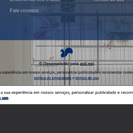
Fale conosco
CRECI
26441J
© Desenvolvido pela
agil.net
experiência em nossos serviços, personalizar publicidade e recomendar conteú
política de privacidade
e
termos de uso
 sua experiência em nossos serviços, personalizar publicidade e recome
e uso
.