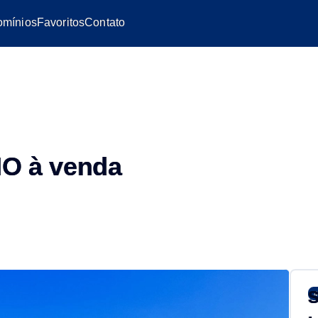
mínios
Favoritos
Contato
O à venda
S
4