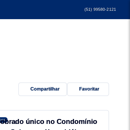
(51) 99580-2121
Compartilhar
Favoritar
obrado único no Condomínio
393