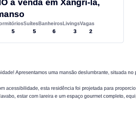
 à venda em Xangri-lá,
manso
ormitórios
Suítes
Banheiros
Livings
Vagas
5
5
6
3
2
unidade! Apresentamos uma mansão deslumbrante, situada no 
om acessibilidade, esta residência foi projetada para proporci
 lavabo, estar com lareira e um espaço gourmet completo, eq