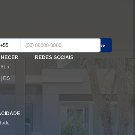
Cadastrar-se
NHECER
REDES SOCIAIS
 615
á
|
RS
ACIDADE
idade