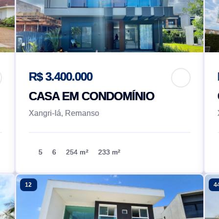
R$ 3.400.000
CASA EM CONDOMÍNIO
Xangri-lá, Remanso
5
6
254 m²
233 m²
12
4