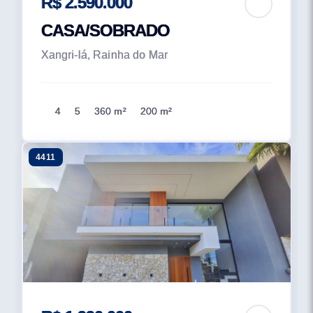
R$ 2.590.000
CASA/SOBRADO
Xangri-lá, Rainha do Mar
4
5
360 m²
200 m²
4411