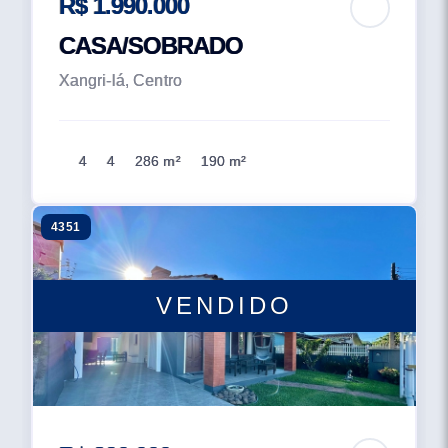
R$ 1.990.000
CASA/SOBRADO
Xangri-lá, Centro
4
4
286 m²
190 m²
4351
VENDIDO