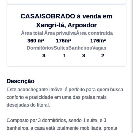
CASA/SOBRADO à venda em
Xangri-lá, Arpoador
Área total
Área privativa
Área construída
360 m²
176m²
176m²
Dormitórios
Suítes
Banheiros
Vagas
3
1
3
2
Descrição
Este aconchegante imóvel é perfeito para quem busca
conforto e praticidade em uma das praias mais
desejadas do litoral.
Composto por 3 dormitórios, sendo 1 suíte, e 3
banheiros, a casa está totalmente mobiliada, pronta