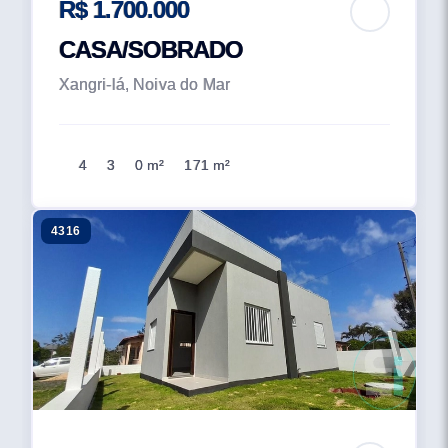
R$ 1.700.000
CASA/SOBRADO
Xangri-lá, Noiva do Mar
4
3
0 m²
171 m²
4316