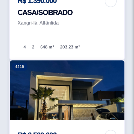
R$ 1.390.000
CASA/SOBRADO
Xangri-lá, Atlântida
4
2
648 m²
203.23 m²
4415