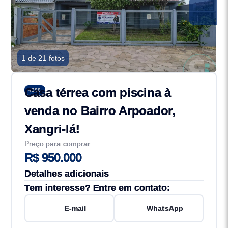
1 de 21 fotos
Casa térrea com piscina à
4388
venda no Bairro Arpoador,
Xangri-lá!
Preço para comprar
R$ 950.000
Detalhes adicionais
Tem interesse? Entre em contato:
E-mail
WhatsApp