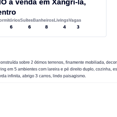
 à venda em Xangri-lá,
entro
ormitórios
Suítes
Banheiros
Livings
Vagas
6
6
8
4
3
onstruída sobre 2 ótimos terrenos, finamente mobiliada, decor
ving em 5 ambientes com lareira e pé direito duplo, cozinha,
a infinita, abrigo 3 carros, lindo paisagismo.