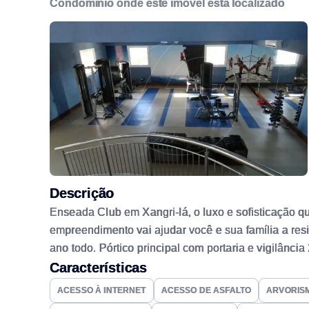
Condomínio onde este imóvel está localizado
Descrição
Enseada Club em Xangri-lá, o luxo e sofisticação qu
empreendimento vai ajudar você e sua família a res
ano todo. Pórtico principal com portaria e vigilânci
orientadores, salão de festas com espaço gourmet, q
Características
ACESSO À INTERNET
ACESSO DE ASFALTO
ARVORIS