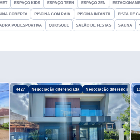
MET
ESPAÇO KIDS
ESPAÇO TEEN
ESPAÇO ZEN
ESTACIONAME
CINA COBERTA
PISCINA COM RAIA
PISCINA INFANTIL
PISTA DE 
ADRA POLIESPORTIVA
QUIOSQUE
SALÃO DE FESTAS
SAUNA
4427
Negociação diferenciada
Negociação diferenciada
1