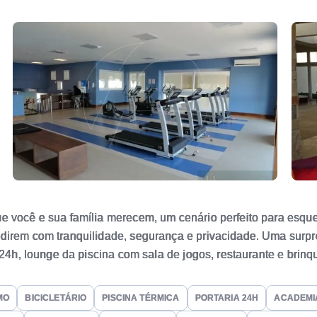
e você e sua família merecem, um cenário perfeito para esquec
idirem com tranquilidade, segurança e privacidade. Uma surpr
a 24h, lounge da piscina com sala de jogos, restaurante e brin
uadra de tênis de saibro e aberta, campo de futebol, campo de
MO
BICICLETÁRIO
PISCINA TÉRMICA
PORTARIA 24H
ACADEMI