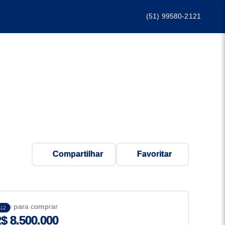
(51) 99580-2121
Compartilhar
Favoritar
eço para comprar
12
$ 8.500.000