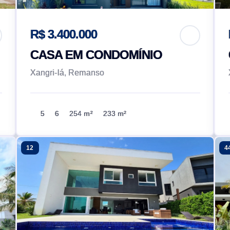
R$ 3.400.000
CASA EM CONDOMÍNIO
Xangri-lá, Remanso
5
6
254 m²
233 m²
12
4