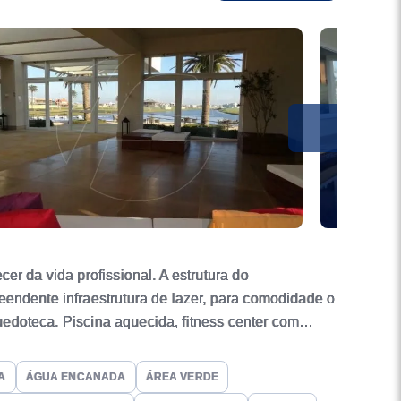
er da vida profissional. A estrutura do
eendente infraestrutura de lazer, para comodidade o
quedoteca. Piscina aquecida, fitness center com
 bocha, mini golf e muito mais.
A
ÁGUA ENCANADA
ÁREA VERDE