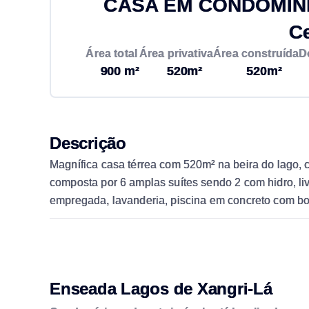
CASA EM CONDOMÍNIO
C
Área total
Área privativa
Área construída
D
900 m²
520m²
520m²
Descrição
Magnífica casa térrea com 520m² na beira do lago, c
composta por 6 amplas suítes sendo 2 com hidro, li
empregada, lavanderia, piscina em concreto com bord
Enseada Lagos de Xangri-Lá