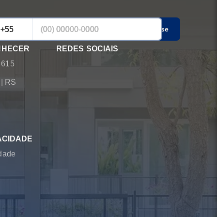
Cadastrar-se
NHECER
REDES SOCIAIS
 615
á
|
RS
ACIDADE
idade