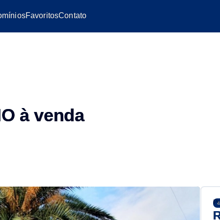
mínios
Favoritos
Contato
O à venda
Pr
4
R