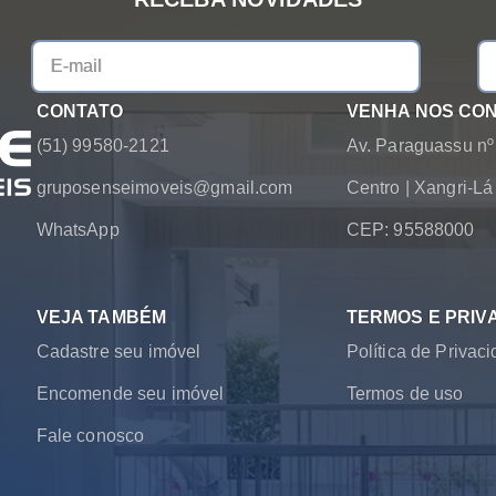
CONTATO
VENHA NOS CO
(51) 99580-2121
Av. Paraguassu nº
gruposenseimoveis@gmail.com
Centro
|
Xangri-L
WhatsApp
CEP: 95588000
VEJA TAMBÉM
TERMOS E PRIV
Cadastre seu imóvel
Política de Privac
Encomende seu imóvel
Termos de uso
Fale conosco