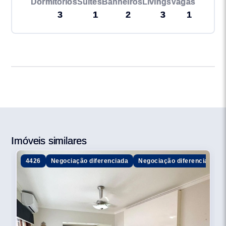
Dormitórios
Suítes
Banheiros
Livings
Vagas
3
1
2
3
1
Imóveis similares
4426
Negociação diferenciada
Negociação diferenciada