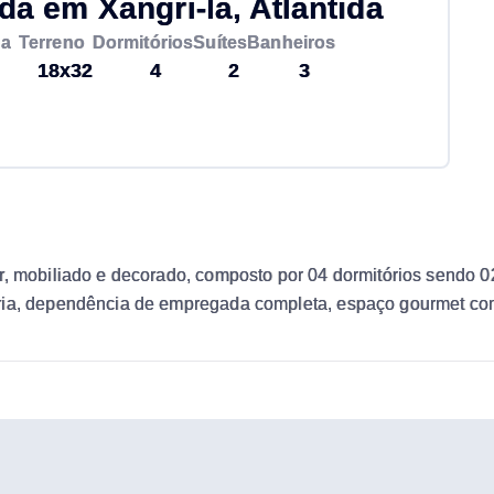
 em Xangri-lá, Atlântida
da
Terreno
Dormitórios
Suítes
Banheiros
18x32
4
2
3
, mobiliado e decorado, composto por 04 dormitórios sendo 02 
ria, dependência de empregada completa, espaço gourmet com 