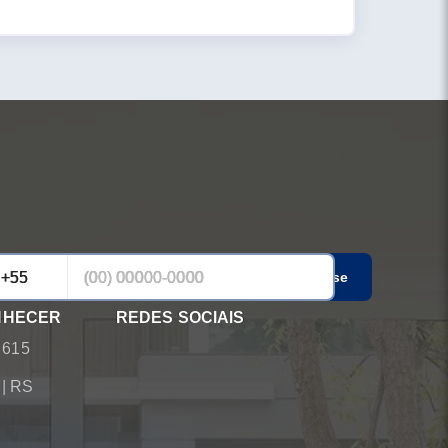
Cadastrar-se
NHECER
REDES SOCIAIS
 615
á
|
RS