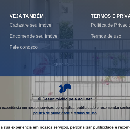
VEJA TAMBÉM
TERMOS E PRIV
Cadastre seu imóvel
Política de Privac
Encomende seu imóvel
Termos de uso
Fale conosco
CRECI
26441J
© Desenvolvido pela
agil.net
experiência em nossos serviços, personalizar publicidade e recomendar conteú
política de privacidade
e
termos de uso
 sua experiência em nossos serviços, personalizar publicidade e recome