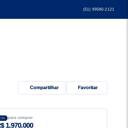
(51) 99580-2121
Compartilhar
Favoritar
eço para comprar
795
$ 1.970.000