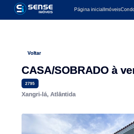
Página inicial
Imóveis
Condo
Voltar
CASA/SOBRADO à ve
2795
Xangri-lá, Atlântida