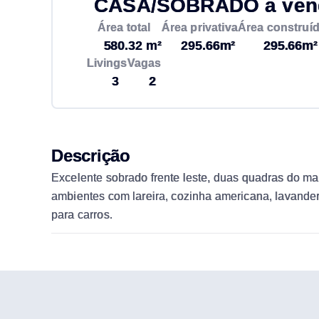
CASA/SOBRADO à venda
Área total
Área privativa
Área construí
580.32 m²
295.66m²
295.66m²
Livings
Vagas
3
2
Descrição
Excelente sobrado frente leste, duas quadras do mar
ambientes com lareira, cozinha americana, lavande
para carros.