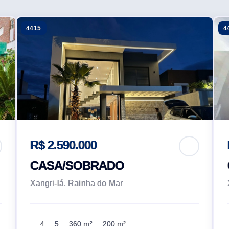
4415
4
R$ 2.590.000
CASA/SOBRADO
Xangri-lá, Rainha do Mar
4
5
360 m²
200 m²