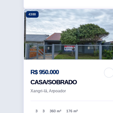
4388
R$ 950.000
CASA/SOBRADO
Xangri-lá, Arpoador
3
3
360 m²
176 m²