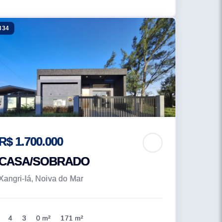
334
R$ 1.700.000
CASA/SOBRADO
Xangri-lá, Noiva do Mar
4
3
0 m²
171 m²