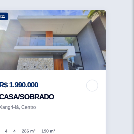
411
R$ 1.990.000
CASA/SOBRADO
Xangri-lá, Centro
4
4
286 m²
190 m²