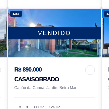
4351
4
VENDIDO
R$ 890.000
CASA/SOBRADO
Capão da Canoa, Jardim Beira Mar
3
3
300 m²
124 m²