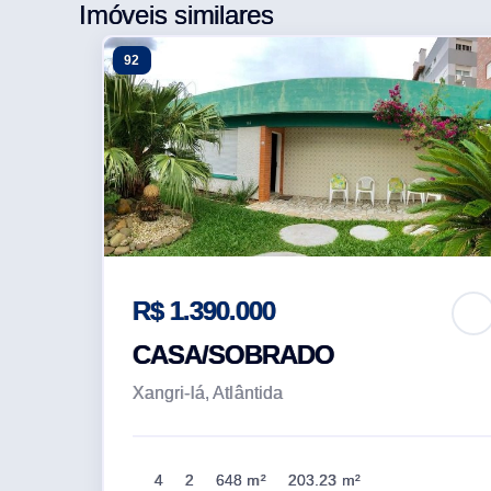
Imóveis similares
92
R$ 1.390.000
CASA/SOBRADO
Xangri-lá, Atlântida
4
2
648 m²
203.23 m²