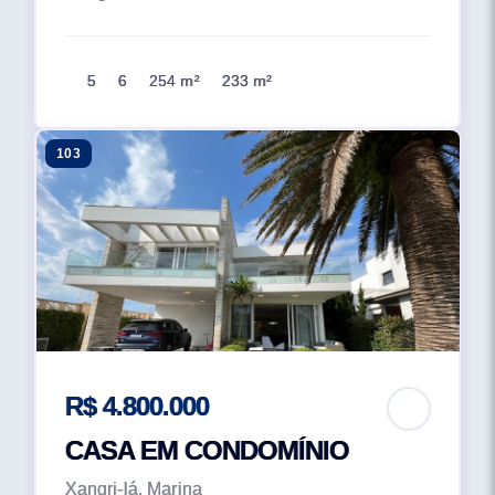
5
6
254 m²
233 m²
103
R$ 4.800.000
CASA EM CONDOMÍNIO
Xangri-lá, Marina