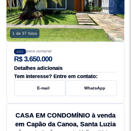
1 de 37 fotos
Preço para comprar
2603
R$ 3.650.000
Detalhes adicionais
Tem interesse? Entre em contato:
E-mail
WhatsApp
CASA EM CONDOMÍNIO à venda
em Capão da Canoa, Santa Luzia