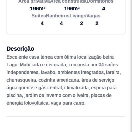
Área privativa
Área construída
Dormitórios
196m²
196m²
4
Suítes
Banheiros
Livings
Vagas
4
4
2
2
Descrição
Excelente casa térrea com ótima localização beira
Lago. Mobiliada e decorada, composta por 04 suítes
independentes, lavabo, ambientes integrados, lareira,
churrasqueira, cozinha americana, área de serviço,
água quente e gás central, climatizada, espera para
piscina, jardim de inverno com oliveira, placas de
energia fotovoltaica, vaga para carro.