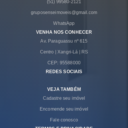
(51) 99580-2121
gruposenseimoveis@gmail.com
WhatsApp
VENHA NOS CONHECER
Av. Paraguassu nº 615
Centro
|
Xangri-Lá
|
RS
CEP: 95588000
REDES SOCIAIS
VEJA TAMBÉM
Cadastre seu imóvel
Encomende seu imóvel
Fale conosco