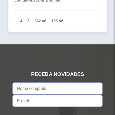
Xangri-lá, Rainha do Mar
4
3
362 m²
155 m²
RECEBA NOVIDADES