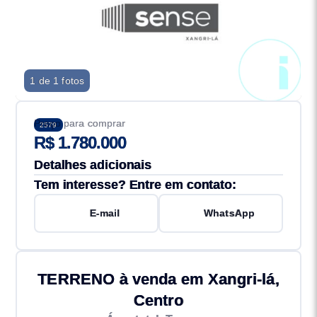
1 de 1 fotos
Preço para comprar
2579
R$ 1.780.000
Detalhes adicionais
Tem interesse? Entre em contato:
E-mail
WhatsApp
TERRENO à venda em Xangri-lá,
Centro