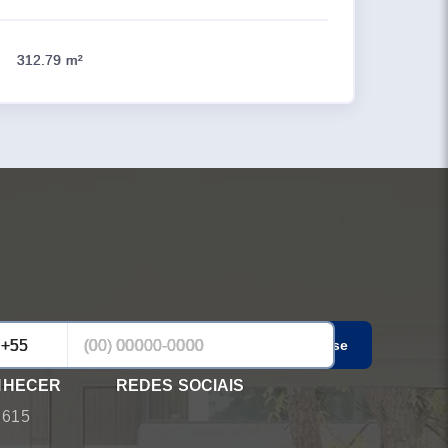
312.79 m²
Cadastrar-se
NHECER
REDES SOCIAIS
 615