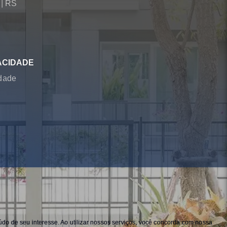
á
|
RS
ACIDADE
idade
do de seu interesse. Ao utilizar nossos serviços, você concorda com nossa