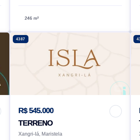
246 m²
4387
4
R$ 545.000
TERRENO
Xangri-lá, Maristela