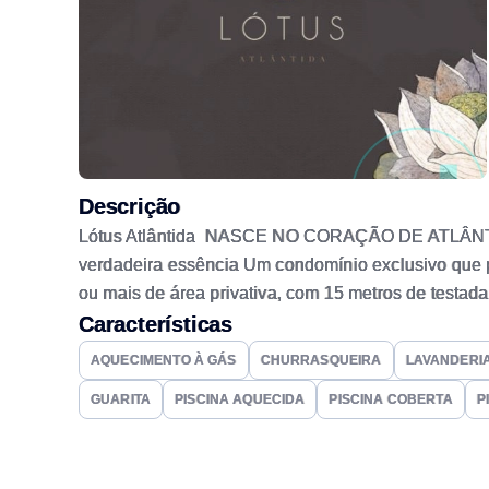
Descrição
Lótus Atlântida NASCE NO CORAÇÃO DE ATLÂNTIDA L
verdadeira essência Um condomínio exclusivo que p
ou mais de área privativa, com 15 metros de testad
úmida, sauna seca e piscina térmica com raia de 2
Características
Quadra de futebol de grama Piscinas externas adult
AQUECIMENTO À GÁS
CHURRASQUEIRA
LAVANDERI
louge externo Fitness quadra de futebol infantil de 
GUARITA
PISCINA AQUECIDA
PISCINA COBERTA
P