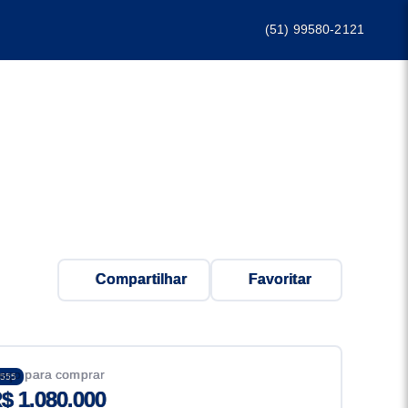
(51) 99580-2121
Compartilhar
Favoritar
eço para comprar
555
$ 1.080.000