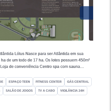
ntida Lótus Nasce para ser Atlântida em sua
8 ha de um todo de 17 ha. Os lotes possuem 450m²
ão Loja de conveniência Centro spa com sauna
squeira 2 quadras de tênis de saibro cobertas
o gourmet com lounge externo Salão de festas com
DE
ESPAÇO TEEN
FITNESS CENTER
GÁS CENTRAL
S
SALÃO DE JOGOS
TV A CABO
VIGILÂNCIA 24H