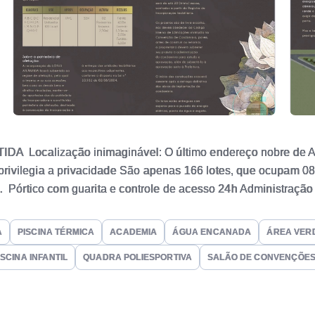
ocalização inimaginável: O último endereço nobre de Atlâ
rivilegia a privacidade São apenas 166 lotes, que ocupam 0
a. Pórtico com guarita e controle de acesso 24h Administraç
5m Playground Quadras de beach tenis 2 quiosques com churra
o e infantil Pool lounge Pool bar kids place Jogos teen Salã
A
PISCINA TÉRMICA
ACADEMIA
ÁGUA ENCANADA
ÁREA VER
grama.
ISCINA INFANTIL
QUADRA POLIESPORTIVA
SALÃO DE CONVENÇÕE