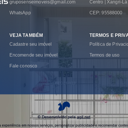
gruposenseimoveis@gmail.com
Centro
|
Xangri-L
WhatsApp
CEP: 95588000
VEJA TAMBÉM
TERMOS E PRIV
Cadastre seu imóvel
Política de Privac
Encomende seu imóvel
Termos de uso
Fale conosco
CRECI
26441J
© Desenvolvido pela
agil.net
experiência em nossos serviços, personalizar publicidade e recomendar conteú