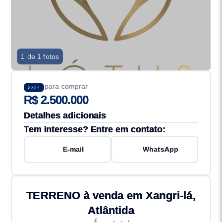
1 de 1 fotos
Preço para comprar
2337
R$ 2.500.000
Detalhes adicionais
Tem interesse? Entre em contato:
E-mail
WhatsApp
TERRENO à venda em Xangri-lá,
Atlântida