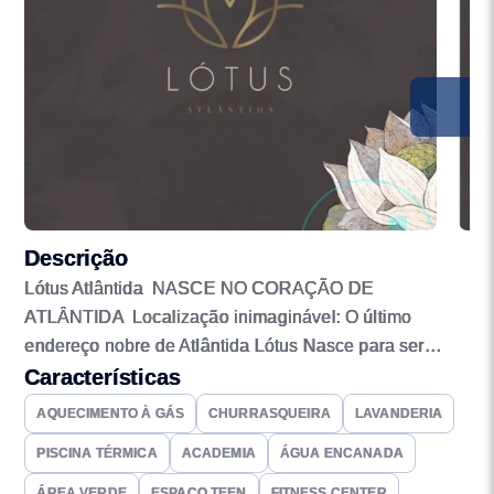
Descrição
Lótus Atlântida NASCE NO CORAÇÃO DE
ATLÂNTIDA Localização inimaginável: O último
endereço nobre de Atlântida Lótus Nasce para ser
Atlântida em sua verdadeira essência Um condomínio
Características
exclusivo que privilegia a privacidade São apenas 166
AQUECIMENTO À GÁS
CHURRASQUEIRA
LAVANDERIA
lotes, que ocupam 08 ha de um todo de 17 ha. Os lotes
PISCINA TÉRMICA
ACADEMIA
ÁGUA ENCANADA
possuem 450m² ou mais de área privativa, com 15
metros de testada. Pórtico com guarita e controle de
ÁREA VERDE
ESPAÇO TEEN
FITNESS CENTER