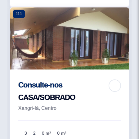
111
Consulte-nos
CASA/SOBRADO
Xangri-lá, Centro
3
2
0 m²
0 m²