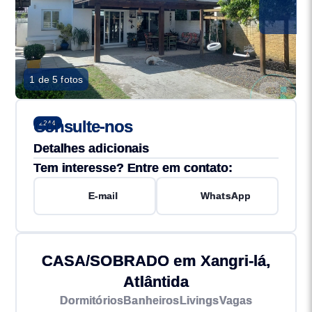
1 de 5 fotos
Consulte-nos
2244
Detalhes adicionais
Tem interesse? Entre em contato:
E-mail
WhatsApp
CASA/SOBRADO em Xangri-lá,
Atlântida
Dormitórios
Banheiros
Livings
Vagas