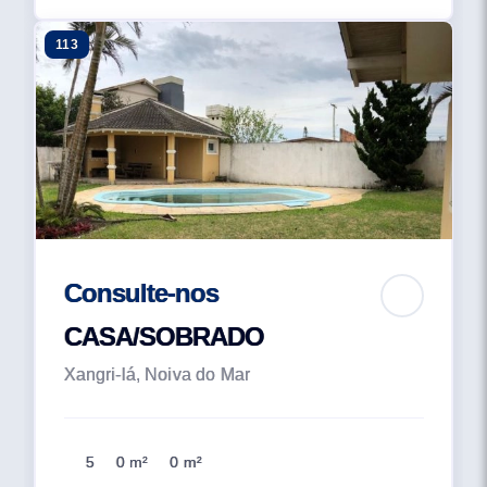
113
Consulte-nos
CASA/SOBRADO
Xangri-lá, Noiva do Mar
5
0 m²
0 m²