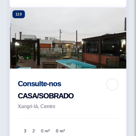
110
Consulte-nos
CASA/SOBRADO
Xangri-lá, Centro
3
2
0 m²
0 m²