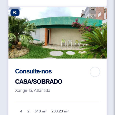
92
Consulte-nos
CASA/SOBRADO
Xangri-lá, Atlântida
4
2
648 m²
203.23 m²