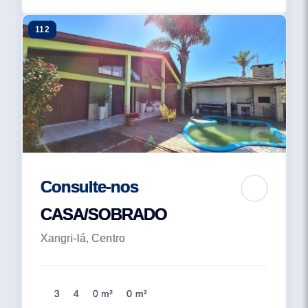
112
Consulte-nos
CASA/SOBRADO
Xangri-lá, Centro
3
4
0 m²
0 m²