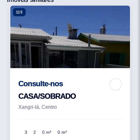
115
Consulte-nos
CASA/SOBRADO
Xangri-lá, Centro
3
2
0 m²
0 m²