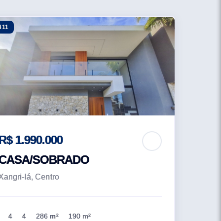
411
R$ 1.990.000
CASA/SOBRADO
Xangri-lá, Centro
4
4
286 m²
190 m²