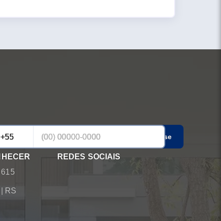
Cadastrar-se
NHECER
REDES SOCIAIS
 615
á
|
RS