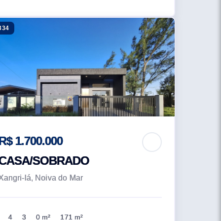
334
R$ 1.700.000
CASA/SOBRADO
Xangri-lá, Noiva do Mar
4
3
0 m²
171 m²