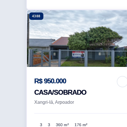
4388
R$ 950.000
CASA/SOBRADO
Xangri-lá, Arpoador
3
3
360 m²
176 m²