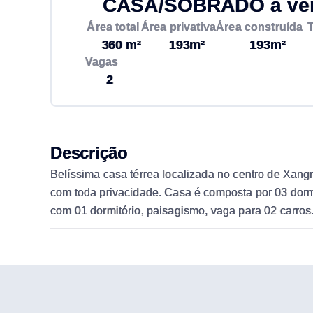
CASA/SOBRADO à vend
Área total
Área privativa
Área construída
360 m²
193m²
193m²
Vagas
2
Descrição
Belíssima casa térrea localizada no centro de Xang
com toda privacidade. Casa é composta por 03 dormi
com 01 dormitório, paisagismo, vaga para 02 carros