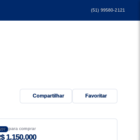
(51) 99580-2121
Compartilhar
Favoritar
eço para comprar
237
$ 1.150.000