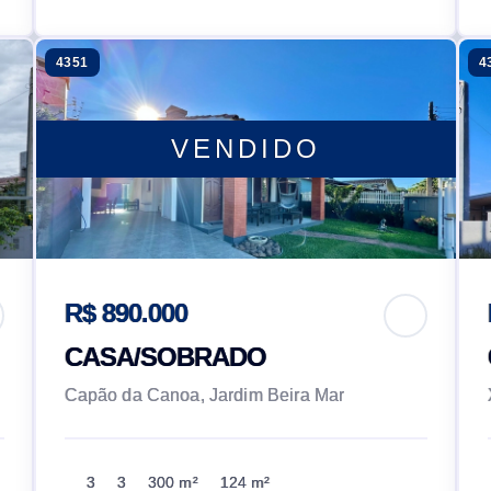
4351
4
VENDIDO
R$ 890.000
CASA/SOBRADO
Capão da Canoa, Jardim Beira Mar
3
3
300 m²
124 m²