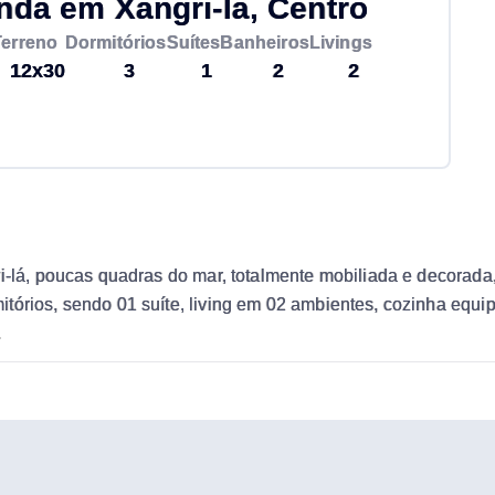
a em Xangri-lá, Centro
Terreno
Dormitórios
Suítes
Banheiros
Livings
12x30
3
1
2
2
ri-lá, poucas quadras do mar, totalmente mobiliada e decorad
tórios, sendo 01 suíte, living em 02 ambientes, cozinha equi
.