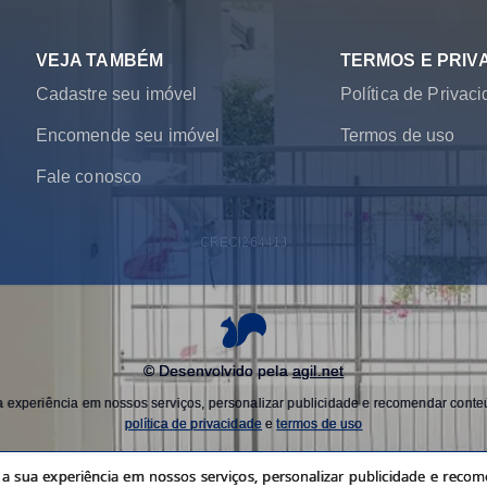
VEJA TAMBÉM
TERMOS E PRIV
Cadastre seu imóvel
Política de Privac
Encomende seu imóvel
Termos de uso
Fale conosco
CRECI
26441J
© Desenvolvido pela
agil.net
experiência em nossos serviços, personalizar publicidade e recomendar conteú
política de privacidade
e
termos de uso
 sua experiência em nossos serviços, personalizar publicidade e recome