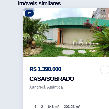
Imóveis similares
92
R$ 1.390.000
CASA/SOBRADO
Xangri-lá, Atlântida
4
2
648 m²
203.23 m²