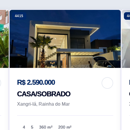
4415
4
R$ 2.590.000
CASA/SOBRADO
Xangri-lá, Rainha do Mar
4
5
360 m²
200 m²