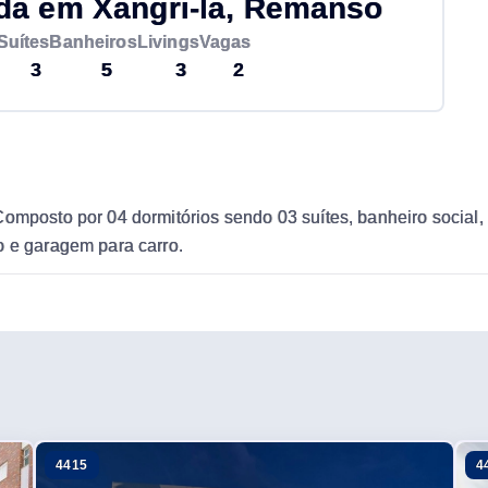
a em Xangri-lá, Remanso
Suítes
Banheiros
Livings
Vagas
3
5
3
2
omposto por 04 dormitórios sendo 03 suítes, banheiro social, l
o e garagem para carro.
4415
4