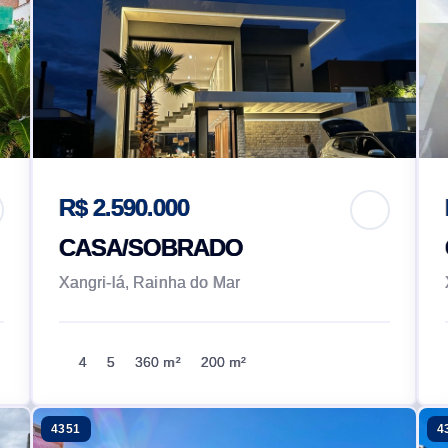
R$ 2.590.000
CASA/SOBRADO
Xangri-lá, Rainha do Mar
4
5
360 m²
200 m²
4351
4