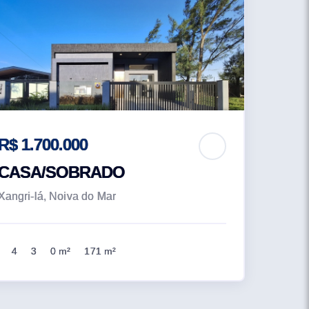
R$ 1.700.000
CASA/SOBRADO
Xangri-lá, Noiva do Mar
4
3
0 m²
171 m²