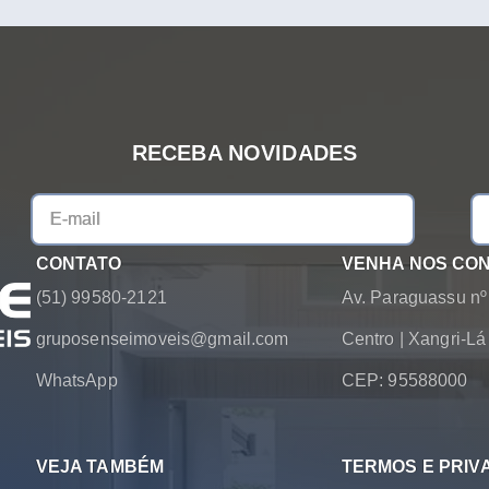
RECEBA NOVIDADES
CONTATO
VENHA NOS CO
(51) 99580-2121
Av. Paraguassu nº
gruposenseimoveis@gmail.com
Centro
|
Xangri-L
WhatsApp
CEP: 95588000
VEJA TAMBÉM
TERMOS E PRIV