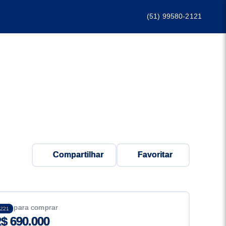
(51) 99580-2121
Compartilhar
Favoritar
eço para comprar
221
$ 690.000