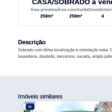
CASA/SOBRADO à vend
Área privativa
Área construída
Dormitórios
258m²
258m²
4
Descrição
Sobrado com ótima localização e orientação solar. C
lavanderia, depósito, mezanino, sacada, amplo páti
Imóveis similares
92