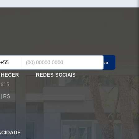
Cadastrar-se
NHECER
REDES SOCIAIS
 615
á
|
RS
ACIDADE