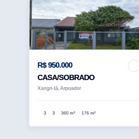
R$ 950.000
CASA/SOBRADO
Xangri-lá, Arpoador
3
3
360 m²
176 m²