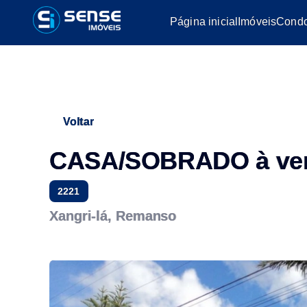
Página inicial
Imóveis
Condo
Voltar
CASA/SOBRADO à ve
2221
Xangri-lá, Remanso