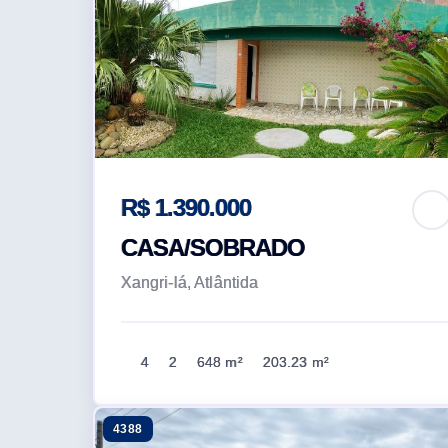
R$ 1.390.000
CASA/SOBRADO
Xangri-lá, Atlântida
4
2
648 m²
203.23 m²
4388