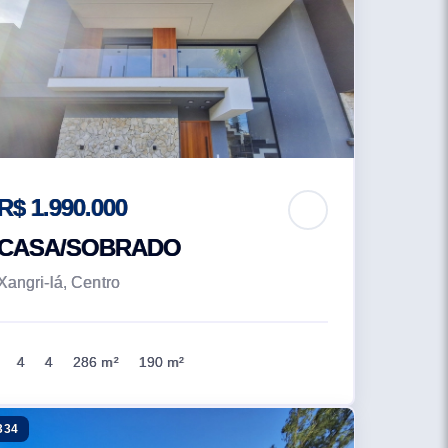
R$ 1.990.000
CASA/SOBRADO
Xangri-lá, Centro
4
4
286 m²
190 m²
334