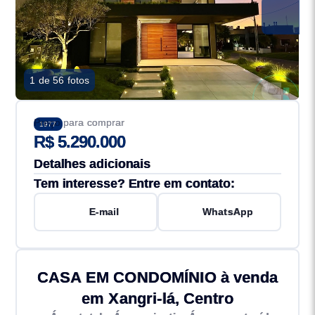
1 de 56 fotos
Preço para comprar
1977
R$ 5.290.000
Detalhes adicionais
Tem interesse? Entre em contato:
E-mail
WhatsApp
CASA EM CONDOMÍNIO à venda
em Xangri-lá, Centro