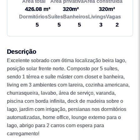
Área total
Área privativa
Área construída
426.08 m²
320m²
320m²
Dormitórios
Suítes
Banheiros
Livings
Vagas
5
5
5
3
2
Descrição
Excelente sobrado com ótima localização beira lago,
posição solar frente norte. Composto por 5 suítes,
sendo 1 térrea e suíte máster com closet e banheira,
living em 3 ambientes com lareira, cozinha americana,
churrasqueira, lavabo, área de serviço, varanda,
piscina com borda infinita, deck de madeira sobre o
lago, jardim com irrigação, persianas nos dormitórios
automatizadas, home office, lounge externo para o
lago, abrigo para 2 carros com espera para
carregamento!