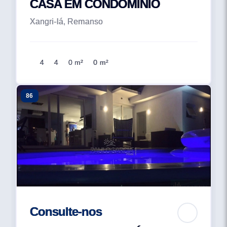
CASA EM CONDOMÍNIO
Xangri-lá, Remanso
4
4
0 m²
0 m²
86
Consulte-nos