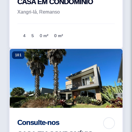
CASA EM CONDOMÍNIO
Xangri-lá, Remanso
4
5
0 m²
0 m²
101
Consulte-nos