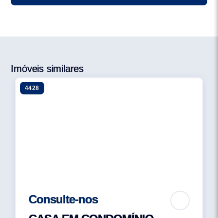
REQUINTE ESTÃO PRESENTES EM CADA
DETALHE, EM CADA PAISAGEM. SUA VIDA ESTAVA
PEDINDO POR UM LUGAR COMO ESTE. UM LUGAR
PERFEITO PARA VIVER TUDO E MUITO MAIS DO
QUE VOCÊ SEMPRE QUIS O MELHOR DO MELHOR.
Imóveis similares
4428
Consulte-nos