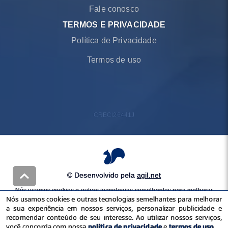
Fale conosco
TERMOS E PRIVACIDADE
Política de Privacidade
Termos de uso
CRECI
26441J
© Desenvolvido pela
agil.net
Nós usamos cookies e outras tecnologias semelhantes para melhorar
Nós usamos cookies e outras tecnologias semelhantes para melhorar
a sua experiência em nossos serviços, personalizar publicidade e
a sua experiência em nossos serviços, personalizar publicidade e
recomendar conteúdo de seu interesse. Ao utilizar nossos serviços,
recomendar conteúdo de seu interesse. Ao utilizar nossos serviços,
você concorda com nossa
política de privacidade
e
termos de uso
você concorda com nossa
política de privacidade
e
termos de uso
.