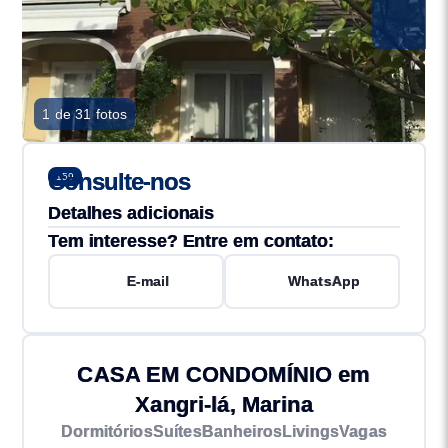
1 de 31 fotos
Consulte-nos
159
Detalhes adicionais
Tem interesse? Entre em contato:
E-mail
WhatsApp
CASA EM CONDOMÍNIO em
Xangri-lá, Marina
Dormitórios
Suítes
Banheiros
Livings
Vagas