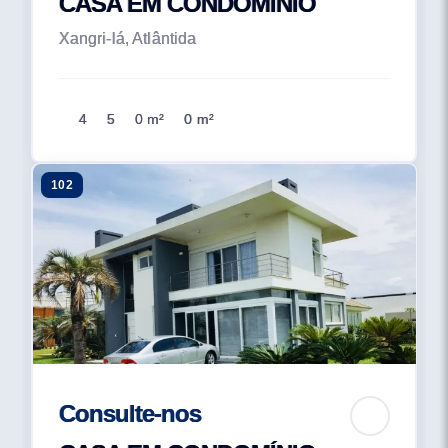
CASA EM CONDOMÍNIO
Xangri-lá, Atlântida
4
5
0 m²
0 m²
102
Consulte-nos