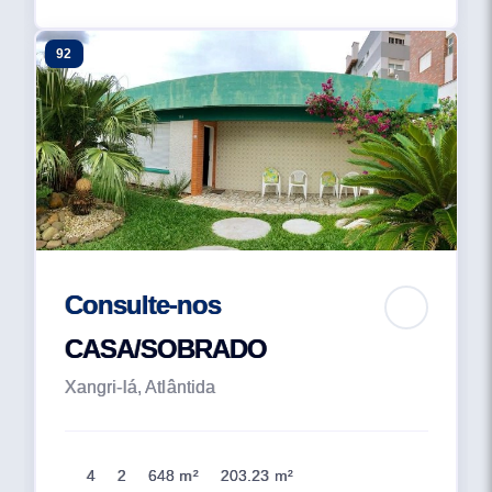
92
Consulte-nos
CASA/SOBRADO
Xangri-lá, Atlântida
4
2
648 m²
203.23 m²