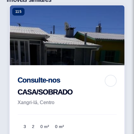
115
Consulte-nos
CASA/SOBRADO
Xangri-lá, Centro
3
2
0 m²
0 m²