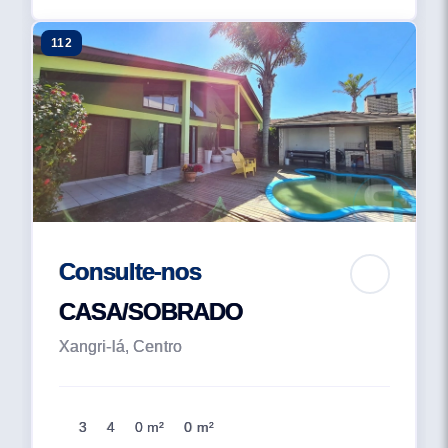
112
Consulte-nos
CASA/SOBRADO
Xangri-lá, Centro
3
4
0 m²
0 m²