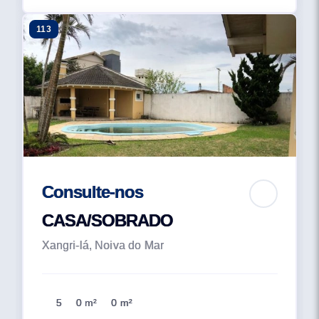
113
Consulte-nos
CASA/SOBRADO
Xangri-lá, Noiva do Mar
5
0 m²
0 m²