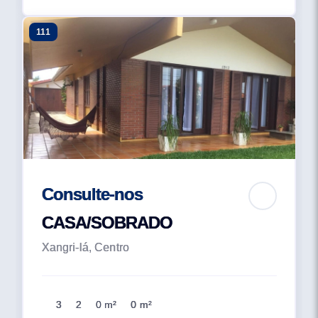
111
Consulte-nos
CASA/SOBRADO
Xangri-lá, Centro
3
2
0 m²
0 m²