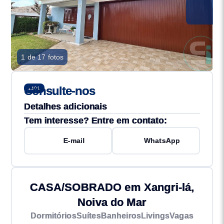
1 de 17 fotos
Consulte-nos
1401
Detalhes adicionais
Tem interesse? Entre em contato:
E-mail
WhatsApp
CASA/SOBRADO em Xangri-lá,
Noiva do Mar
Dormitórios
Suítes
Banheiros
Livings
Vagas