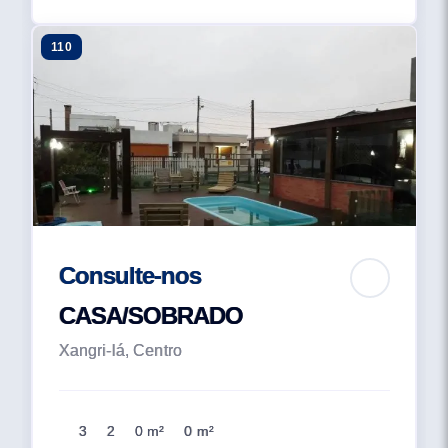
110
Consulte-nos
CASA/SOBRADO
Xangri-lá, Centro
3
2
0 m²
0 m²