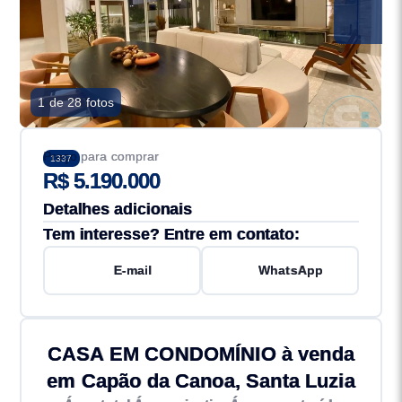
1 de 28 fotos
Preço para comprar
1337
R$ 5.190.000
Detalhes adicionais
Tem interesse? Entre em contato:
E-mail
WhatsApp
CASA EM CONDOMÍNIO à venda
em Capão da Canoa, Santa Luzia