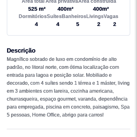
Área total
Área privativa
Área construída
525 m²
400m²
400m²
Dormitórios
Suítes
Banheiros
Livings
Vagas
4
4
5
2
2
Descrição
Magnífico sobrado de luxo em condomínio de alto
padrão, no litoral norte, com ótima localização com
entrada para lagoa e posição solar. Mobiliado e
decorado, com 4 suítes sendo 1 térrea e 1 máster, living
em 3 ambientes com lareira, cozinha americana,
churrasqueira, espaço gourmet, varanda, dependência
para empregada, piscina em concreto, paisagismo, Spa
5 pessoas, Home Office, abrigo para carros!