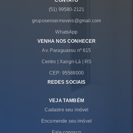
CONTATO
(51) 99580-2121
gruposenseimoveis@gmail.com
WhatsApp
VENHA NOS CONHECER
Av. Paraguassu nº 615
Centro
|
Xangri-Lá
|
RS
CEP: 95588000
REDES SOCIAIS
VEJA TAMBÉM
Cadastre seu imóvel
Encomende seu imóvel
Fale conosco