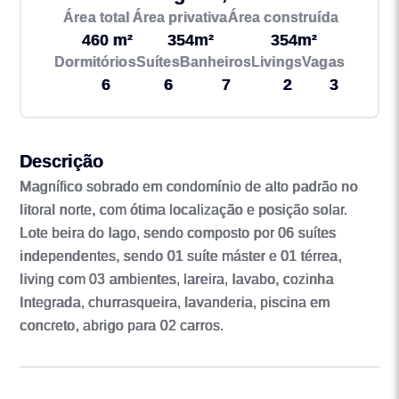
Área total
Área privativa
Área construída
460 m²
354m²
354m²
Dormitórios
Suítes
Banheiros
Livings
Vagas
6
6
7
2
3
Descrição
Magnífico sobrado em condomínio de alto padrão no
litoral norte, com ótima localização e posição solar.
Lote beira do lago, sendo composto por 06 suítes
independentes, sendo 01 suíte máster e 01 térrea,
living com 03 ambientes, lareira, lavabo, cozinha
Integrada, churrasqueira, lavanderia, piscina em
concreto, abrigo para 02 carros.