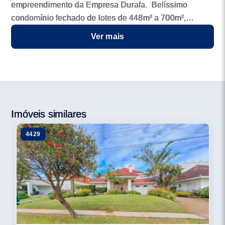
empreendimento da Empresa Durafa. Belíssimo
condomínio fechado de lotes de 448m² a 700m²,
próximo ao mar com um urbanismo surpreendente,
Ver mais
lotes com muita privacidade sem vizinhos de fundo. -
Sala de estar -Sala de jogos -Brinquedoteca -Salão de
festas com espaço gourmet -Piscina térmica coberta -
Piscinas externas com deck molhado e borda infinita
junto ao lago -Fitness Center -Sala de estar -Espaço
Gourmet -Vestiários femininos e masculinos -Sala de
Imóveis similares
jogos -Quadra coberta em saibro -Quadra de tênis ao ar
4429
livre -Cancha de futebol society