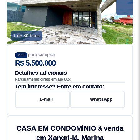
1 de 30 fotos
Preço para comprar
1120
R$ 5.500.000
Detalhes adicionais
Parcelamento direto em até 60x
Tem interesse? Entre em contato:
E-mail
WhatsApp
CASA EM CONDOMÍNIO à venda
em Xangri-lá, Marina